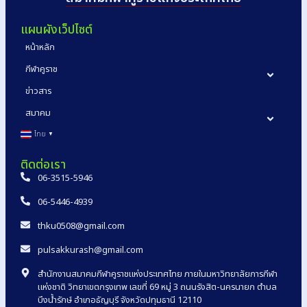
แผนผังเว็ปไซต์
หน้าหลัก
กีฬาคูราช
ข่าวสาร
สมาคม
ไทย
▼
ติดต่อเรา
06-3515-5946
06-5446-4939
thku0508@gmail.com
pulsakkurash@gmail.com
สำนักงานสมาคมกีฬาคูราชแห่งประเทศไทย ภายในมหาวิทยาลัยการกีฬา
แห่งชาติ วิทยาเขตกรุงเทพ เลขที่ 69 หมู่ 3 ถนนรังสิต-นครนายก ตำบล
บึงน้ำรักษ์ อำเภอธัญบุรี จังหวัดปทุมธานี 12110