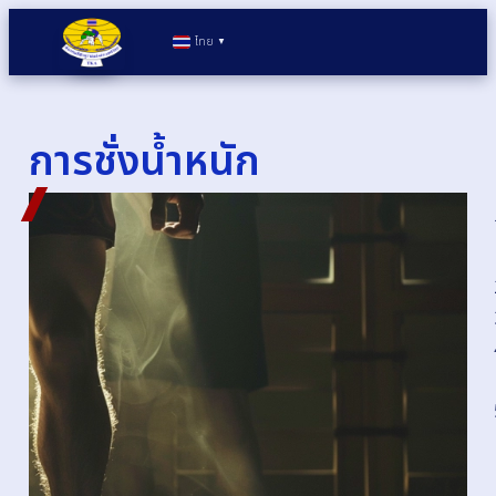
ไทย
▼
การชั่งน้ำหนัก
กฎ
กติกา
ในการ
ชั่งน้ำ
หนัก
เพื่อเข้า
ร่วม
การ