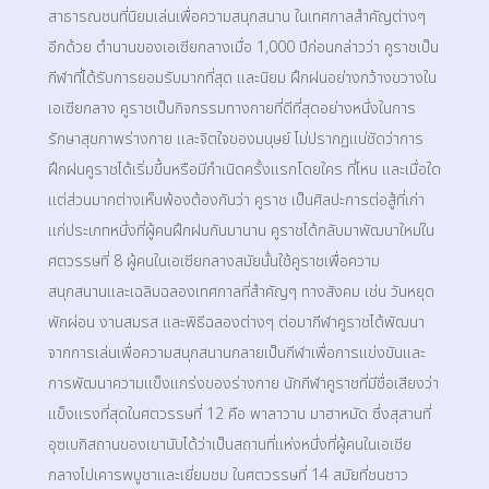
สาธารณชนที่นิยมเล่นเพื่อความสนุกสนาน ในเทศกาลสำคัญต่างๆ
อีกด้วย ตำนานของเอเซียกลางเมื่อ 1,000 ปีก่อนกล่าวว่า คูราชเป็น
กีฬาที่ได้รับการยอมรับมากที่สุด และนิยม ฝึกฝนอย่างกว้างขวางใน
เอเซียกลาง คูราชเป็นกิจกรรมทางกายที่ดีที่สุดอย่างหนึ่งในการ
รักษาสุขภาพร่างกาย และจิตใจของมนุษย์ ไม่ปรากฏแน่ชัดว่าการ
ฝึกฝนคูราชได้เริ่มขึ้นหรือมีกำเนิดครั้งแรกโดยใคร ที่ไหน และเมื่อใด
แต่ส่วนมากต่างเห็นพ้องต้องกันว่า คูราช เป็นศิลปะการต่อสู้ที่เก่า
แก่ประเภทหนึ่งที่ผู้คนฝึกฝนกันมานาน คูราชได้กลับมาพัฒนาใหม่ใน
ศตวรรษที่ 8 ผู้คนในเอเซียกลางสมัยนั้นใช้คูราชเพื่อความ
สนุกสนานและเฉลิมฉลองเทศกาลที่สำคัญๆ ทางสังคม เช่น วันหยุด
พักผ่อน งานสมรส และพิธีฉลองต่างๆ ต่อมากีฬาคูราชได้พัฒนา
จากการเล่นเพื่อความสนุกสนานกลายเป็นกีฬาเพื่อการแข่งขันและ
การพัฒนาความแข็งแกร่งของร่างกาย นักกีฬาคูราชที่มีชื่อเสียงว่า
แข็งแรงที่สุดในศตวรรษที่ 12 คือ พาลาวาน มาฮาหมัด ซึ่งสุสานที่
อุซเบกิสถานของเขานับได้ว่าเป็นสถานที่แห่งหนึ่งที่ผู้คนในเอเชีย
กลางไปเคารพบูชาและเยี่ยมชม ในศตวรรษที่ 14 สมัยที่ชนชาว