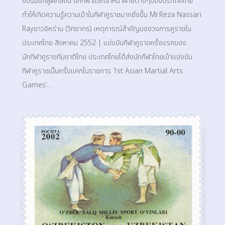
อบรมแก่ผู้ฝึกสอน นักกีฬาและเจ้าหน้าฝ่ายต่างๆของประเทศไทย
ทำให้เกิดความรู้ความเข้าในกีฬาคูราชมากยิ่งขึ้น Mr.Reza Nassari
Rayชาวอิหร่าน (วิทยากร) เหตุการณ์สำคัญของวงการคูราชใน
ประเทศไทย สิงหาคม 2552 | แข่งขันกีฬาคูราชครั้งแรกของ
นักกีฬาคูราชทีมชาติไทย ประเทศไทยได้ส่งนักกีฬาไทยเข้าแข่งขัน
กีฬาคูราชเป็นครั้งแคกในรายการ 1st Asian Martial Arts
Games’…