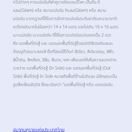
ทวีปต่างๆ การแข่งขันกีฬาคูราชชิงแชมป์โลก เป็นต้น กิ
แลม(Gilam) หรือ สนามแข่งขัน​ กิแลม(Gilam) หรือ สนาม
แข่งขัน มาตรฐานที่ใช้ในการจัดการแข่งขันระดับชาติและนานาชาติ
จะต้องมีขนาดไม่น้อยกว่า 14 x 14 เมตร และไม่เกิน 16 x 16 เมตร
เบาะแข่งขัน เบาะแข่งขัน ที่ใช้ในการแข่งขันแบ่งออกเป็น 2 เขต
คือ เขตพื้นที่ต่อสู้ และ เขตนอกพื้นที่ต่อสู้โดยปกติสีของกิแลมจะ
ต้องปูด้วยเบาะสองสี ซึ่งที่นิยมใช้ได้แก่ สีเขียว, สีเขียวอ่อน, สีฟ้า,
สีน้ำเงิน, สีเหลือง, สีส้ม, สีแดง, ฯลฯ เพื่อแยกให้เห็นความแตกต่าง
ระหว่าง เขตพื้นที่ต่อสู้ (In Side) และ เขตนอกพื้นที่ต่อสู้ (Out
Side) พื้นที่ต่อสู้ In Side หมายถึงพื้นที่ด้านในกิแลม มีลักษณะเป็น
รูปสี่เหลี่ยมจัตุรัส ซึ่งจะเรียกว่า “เขตพื้นที่ต่อสู้ หรือ เขตแข่งขัน…
สมาคมคูราชแห่งประเทศไทย