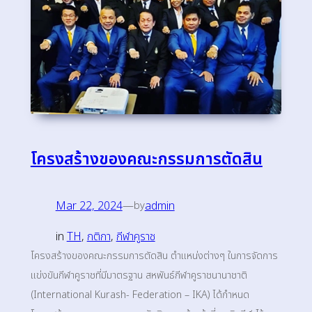
โครงสร้างของคณะกรรมการตัดสิน
Mar 22, 2024
—
admin
by
in
TH
, 
กติกา
, 
กีฬาคูราช
โครงสร้างของคณะกรรมการตัดสิน ตำแหน่งต่างๆ ในการจัดการ
แข่งขันกีฬาคูราชที่มีมาตรฐาน สหพันธ์กีฬาคูราชนานาชาติ
(International Kurash- Federation – IKA) ได้กำหนด