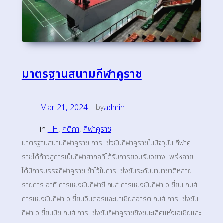
มาตรฐานสนามกีฬาคูราช
Mar 21, 2024
—
admin
by
in
TH
, 
กติกา
, 
กีฬาคูราช
มาตรฐานสนามกีฬาคูราช การแข่งขันกีฬาคูราชในปัจจุบัน กีฬาคู
ราชได้ก้าวสู่การเป็นกีฬาสากลที่ได้รับการยอมรับอย่างแพร่หลาย
ได้มีการบรรจุกีฬาคูราชเข้าไว้ในการแข่งขันระดับนานาชาติหลาย
รายการ อาทิ การแข่งขันกีฬาซีเกมส์ การแข่งขันกีฬาเอเชี่ยนเกมส์
การแข่งขันกีฬาเอเชี่ยนอินดอร์และมาเชียลอาร์ตเกมส์ การแข่งขัน
กีฬาเอเชี่ยนบีชเกมส์ การแข่งขันกีฬาคูราชชิงชนะเลิศแห่งเอเชียและ