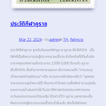
ประวัติกีฬาคูราช
Mar 22, 2024
—
admin
in
TH
, 
กีฬาคูราช
by
ประวัติกีฬาคูราช จุดเริ่มต้นของกีฬาคูราช คูราช (KURASH) เป็น
กีฬาที่เป็นศิลปะการต่อสู้ประเภทมวยปล้ำประจำท้องถิ่นที่มีต้นกำเนิด
มาจากอุซเบกิสถานเมื่อประมาณ 2,500-3,000 ปีมาแล้ว คูราช
(KURASH) เป็นคำมาจากภาษาอุซเบก มีความหมายถึง “การบรรลุ
เป้าหมายอย่างยุติธรรม” หรือ ความหมายอีกนัยยะหนึ่งว่า “บุคคลจะ
สามารถบรรลุเป้าหมายได้ ต้องกระทำด้วยความซื่อสัตย์ ความมุ่งมั่น
และความสม่ำเสมอเท่านั้น”ในประวัติศาสตร์ของประเทศทางแถบ
ตะวันออกกลางของทวีปเอเซีย ได้กล่าวไว้ว่า คูราช นอกจากจะเป็น
ศิลปะการต่อสู้ประเภทมวยปล้ำประจำถิ่นแล้ว ยังเป็นกีฬาของ