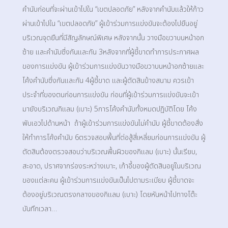
คำนับก่อนที่จะผ่านเข้าไปใน “เขตปลอดภัย” หลังจากคำนับแล้วให้ก้าว
ผ่านเข้าไปใน “เขตปลอดภัย” ผู้เข้าร่วมการแข่งขันจะต้องไปยืนอยู่
บริเวณจุดยืนที่มีสัญลักษณ์พิเศษ หลังจากนั้น วางมือขวาบนหน้าอก
ซ้าย และคำนับซึ่งกันและกัน 3หลังจากที่ผู้ชี้ขาดทำการประกาศผล
ของการแข่งขัน ผู้เข้าร่วมการแข่งขันวางมือขวาบนหน้าอกซ้ายและ
โค้งคำนับซึ่งกันและกัน 4ผู้ชี้ขาด และผู้ตัดสินข้างสนาม ควรเข้า
ประจำที่ของตนก่อนการแข่งขัน ก่อนที่ผู้เข้าร่วมการแข่งขันจะเข้า
มายังบริเวณกิแลม (เบาะ) 5การโค้งคำนับทั้งหมดปฏิบัติโดย โค้ง
พับเอวไปด้านหน้า ถ้าผู้เข้าร่วมการแข่งขันไม่คำนับ ผู้ชี้ขาดต้องสั่ง
ให้ทำการโค้งคำนับ 6ตรวจสอบพื้นที่ต่อสู้สี่เหลี่ยมก่อนการแข่งขัน ผู้
ตัดสินต้องตรวจสอบว่าบริเวณพื้นผิวของกิแลม (เบาะ) นั้นเรียบ,
สะอาด, ปราศจากร่องระหว่างเบาะ, เก้าอี้ของผู้ตัดสินอยู่ในบริเวณ
ของแต่ละคน ผู้เข้าร่วมการแข่งขันเป็นไปตามระเบียบ ผู้ชี้ขาดจะ
ต้องอยู่บริเวณตรงกลางของกิแลม (เบาะ) โดยหันหน้าไปทางโต๊ะ
บันทึกเวลา…